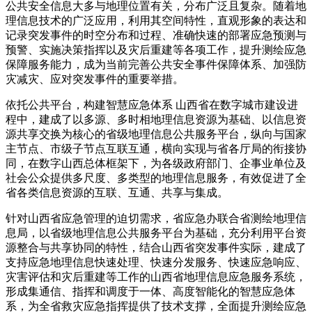
公共安全信息大多与地理位置有关，分布广泛且复杂。随着地
理信息技术的广泛应用，利用其空间特性，直观形象的表达和
记录突发事件的时空分布和过程、准确快速的部署应急预测与
预警、实施决策指挥以及灾后重建等各项工作，提升测绘应急
保障服务能力，成为当前完善公共安全事件保障体系、加强防
灾减灾、应对突发事件的重要举措。
依托公共平台，构建智慧应急体系 山西省在数字城市建设进
程中，建成了以多源、多时相地理信息资源为基础、以信息资
源共享交换为核心的省级地理信息公共服务平台，纵向与国家
主节点、市级子节点互联互通，横向实现与省各厅局的衔接协
同，在数字山西总体框架下，为各级政府部门、企事业单位及
社会公众提供多尺度、多类型的地理信息服务，有效促进了全
省各类信息资源的互联、互通、共享与集成。
针对山西省应急管理的迫切需求，省应急办联合省测绘地理信
息局，以省级地理信息公共服务平台为基础，充分利用平台资
源整合与共享协同的特性，结合山西省突发事件实际，建成了
支持应急地理信息快速处理、快速分发服务、快速应急响应、
灾害评估和灾后重建等工作的山西省地理信息应急服务系统，
形成集通信、指挥和调度于一体、高度智能化的智慧应急体
系，为全省救灾应急指挥提供了技术支撑，全面提升测绘应急