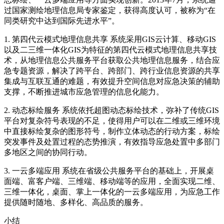
过国家测绘地理信息局专家鉴定，获得高度认可，被称为“在
同类研究中达到国际先进水平”。
1. 第四代云模式地理信息共享 系统采用GIS云计算、移动GIS
以及二三维一体化GIS为特征的第四代云模式地理信息共享技
术，从地理信息公共服务平台获取公共地理信息服务，结合应
急专题资源，解决了跨平台、跨部门、跨行业信息资源的共享
集成与互联互通的难题，有效提升空间信息对应急决策的辅助
支撑，不断推进城市应急管理的信息化能力。
2. 动态标绘服务 系统依托超图动态标绘技术，弥补了传统GIS
平台对复杂符号表现的不足，使得用户可以在二维或三维环境
中直接标绘复杂的图形符号，制作立体动态的行动方案，标绘
突发事件及处置过程的态势推演，有效指导应急处置中多部门
多地区之间的协同行动。
3. 一云多端应用 系统在省级公共服务平台的基础上，开展桌
面端、富客户端、三维端、移动端等的应用，全面实现二维、
三维一体化，桌面、掌上一体化的一云多端应用，为应急工作
提供随时随地、多样化、高品质的服务。
小结