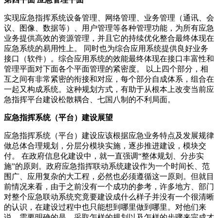
实现应急指挥系统设备管理、网络管理、业务管理（通讯、会
议、图像、数据等）、用户管理等各种管理功能，为所有应急
业务提供高效的资源管理，并且它的持续优化整合最终体现在
应急系统的易用性上。 同时也为综合应用系统提供良好业务
接口（软件）。综合应用系统的效能最终体现在接口丰富性和
管理平面对下面各个平面管理的紧密度。 以上四个部分，相
互之间有非常紧密的衔接和对应，每个部分自成体系，组合在
一起又构成系统。这种规划方式，有助于从根本上改变当前应
急指挥平台建设松散耦合、七国八制的不利局面。
应急指挥系统（平台）建设展望
应急指挥系统（平台）建设应该根据应急业务特点及发展规律
做总体合理规划，分层分模块实施，逐步推进建设，模块交
付。 在政府信息化建设中，就一直强调“整体规划、分步实
施”的原则。政府应急指挥联动系统建设作为一个时间长、范
围广、应用复杂的大工程，必然也必须遵循这一原则。但就目
前情况来看，由于之前没有一个成功的参考，许多地方、部门
对整个应急联动系统究竟要建设成什么样子并没有一个很清晰
的认识，在建设过程中也只能想到哪里做到哪里。对他们来
说，需要明确的是，采取怎样的规划以及怎样的步骤来完成才