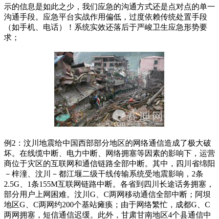
示的信息是如此之少，我们应急的沟通方式还是点对点的单一
沟通手段。应急平台实战作用偏低，过度依赖传统处置手段
（如手机、电话）！系统实效还落后于严峻卫生应急形势要
求；
例2：汶川地震给中国西部部分地区的网络通信造成了极大破
坏。在线缆中断、电力中断、网络拥塞等因素的影响下，运营
商位于灾区的互联网和通信链路全部中断。其中，四川省绵阳
－梓潼、汶川－都江堰二级干线传输系统受地震影响，2条
2.5G、1条155M互联网链路中断。各省到四川长途话务拥塞，
部分用户上网困难。汶川G、C两网移动通信全部中断；阿坝
地区G、C两网约200个基站瘫痪；由于网络繁忙，成都G、C
两网拥塞，短信通信迟缓。此外，甘肃甘南地区4个县通信中