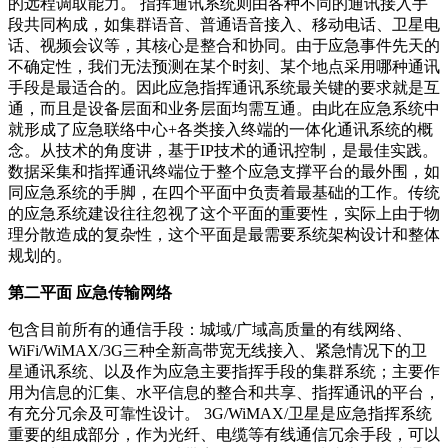
的远程调取能力。 指挥通讯系统则由各种不同的通讯接入手
段共同构成，如集群语音、普通语音接入、移动电话、卫星电
话、视频会议等，其核心是整合和协同。由于应急事件先天的
不确定性，我们无法预测在某个时刻、某个地点采用哪种通讯
手段是最适合的。因此应急指挥通讯系统最关键的要求就是互
通，而且是设备层面和业务层面均需互通。由此在应急系统中
就形成了应急联络中心+各类接入终端的一体化通讯系统的概
念。从技术的角度讲，基于IP技术的通讯控制，是最佳实践。
数据采集和指挥通讯终端位于整个应急支撑平台的最外围，如
同应急系统的手脚，在四个平面中负责着最基础的工作。传统
的应急系统建设往往忽视了这个平面的重要性，实际上由于物
理分散造成的复杂性，这个平面是最需要系统架构设计和整体
规划的。
第二平面 应急传输网络
包含目前所有的通信手段：城域/广域高质量的有线网络、
WiFi/WiMAX/3G三种全新高带宽无线接入、紧急情况下的卫
星通讯系统、以及作为应急主要指挥手段的集群系统；主要作
用为信息的汇集、水平信息的整合和共享、指挥通讯的平台，
有充分冗余及可靠性设计。 3G/WiMAX/卫星是应急指挥系统
重要的组成部分，作为光纤、电缆等有线通信冗余手段，可以