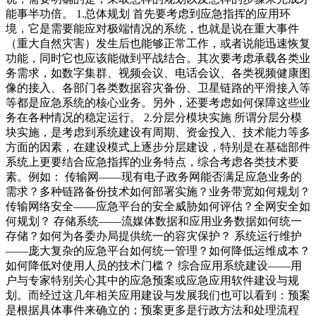
能事半功倍。 1.总体规划 首先要考虑到应急指挥的应用环
境，它是需要能应对极端情况的系统，也就是说在重大事件
（重大自然灾害）发生后也能够正常工作，或者说能迅速恢复
功能，同时它也应该能做到平战结合。其次要考虑承载各类业
务需求，如数字集群、视频会议、电话会议、各类视频健康图
像的接入、各部门各类数据容灾备份、卫星链路的平滑接入等
等都是应急系统的核心业务。另外，还要考虑如何保障这些业
务在各种情况的稳定运行。 2.分层分模块实施 所谓分层分模
块实施，是考虑到系统建设有周期、资金投入、技术能力等多
方面的因素，在建设模式上逐步分层建设，特别是在基础部件
系统上更要结合应急指挥的业务特点，综合考虑各类技术要
素。例如： 传输网――现有电子政务网能否满足应急业务的
需求？多种链路备份技术如何部署实施？业务带宽如何规划？
传输网络安全――应急平台的安全威胁如何评估？全网安全如
何规划？ 存储系统――流媒体数据和应用业务数据如何统一
存储？如何为各委办局提供统一的容灾保护？ 系统运行维护
――庞大复杂的应急平台如何统一管理？如何降低运维成本？
如何降低对使用人员的技术门槛？ 综合应用系统建设――用
户与专家特别关心其中的应急预案或应急应用软件建设与规
划。而经过这几年相关应用建设与发展我们也可以看到：预案
是根据具体事件来确立的；预案更多是行政方法和处理流程