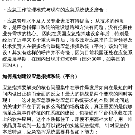
・应急工作管理模式与现有的应急系统缺乏磨合；
・应急管理水平及人员专业素质有待提高； 从技术的维度
看，是应急指挥IT系统的建设思路和方法有问题，没有把握住
业务需求的核心。 因此在我国应急指挥建设多年后，特别是
经历了近年来多个重大事件后，很多政府应急指挥主管领导及
技术负责人在很多场合重提应急指挥系统（平台）该如何建
设！其实有这样的呼声并不奇怪，因为目前我国还处在应急系
统发展早期，在国内出现才短短6年（国外30年，如美国的
FEMA）。
如何规划建设应急指挥系统（平台）
应急指挥要解决的核心问题集中在事件爆发后如何在最短的时
间内做出正确而全面的反应！最大的挑战是两个要求的同时实
现！――这才是应急事件对应急IT系统要求的本质!因此问题
的关键并不在于要有多么高档的场所建设，真正重要的是能够
满足应急事件特征的IT系统的建设，包括硬件平台和承载在其
上的软件应用。这个本质抓住了，即便不用高档大屏，用一堆
液晶屏幕凑到一起也可以很好的实施应急指挥。 针对应急的
本质特点，应急指挥系统需要具备如下能力：