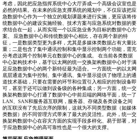
考虑，因此把应急指挥系统中心大厅弄成一个高级会议室也是
必然的结果。在未来的应急支撑系统的规划中，不仅应该把应
急数据中心作为一个独立的规划课题来进行实施，更应该将传
统数据中心的建设实施经验、技术方案与应急系统对数据的要
求结合在一起，从而实现一个以应急业务为目标的数据中心方
案。 应急数据中心和传统数据中心相比，存在两个新的特
征，一是数据类型更为多样，尤其是多媒体类数据占有大量比
重；二是包含了集中通讯控制和集中显示控制两个功能，需充
分考虑这两个控制单元在数据中心的集成。 在当前各类数据
中心架构技术中，基于以太网的统一交换架构数据中心对于满
足应急数据中心的两个新特征最为适合。一方面统一的以太网
底层通道为集中控制、集中通讯、集中显示提供了物理上的通
道技术基础，只要在需要的环节和位置引入相应的控制设备即
可，甚至于还可以做到设备级的各种集成；另一方面，统一交
换架构数据中心打通了数据中心中前后端的网络平面，统一了
LAN、SAN和服务器互联网，服务器、存储及各类设备之间
的互联没有了先后次序的限制，这就为不同类型数据（如媒体
类数据）的不同管理方式带来了最大的灵活性。此外，统一交
换架构数据中心在容灾方面的实现手段多样化、易于部署，对
于应急数据中心的高可靠性也是一个很大的支撑。
第四平面 应急管理平面