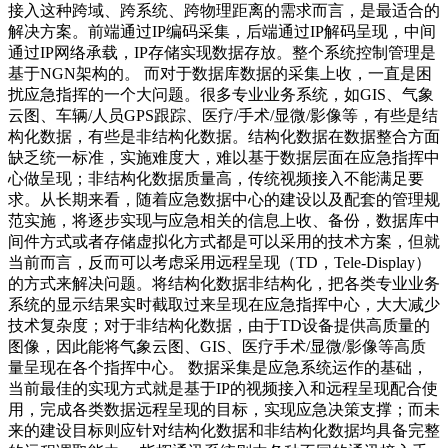
接入这种跨域、跨系统、跨物理距离的需求而言，是最适合的
解决方案。前端通过IP编码采集，后端通过IP解码呈现，中间
通过IP网络承载，IP存储实现数据存放。整个系统控制管理是
基于NGN架构的。 而对于数据库数据的采集上收，一直是困
扰应急指挥的一个大问题。很多专业业务系统，如GIS、气象
云图、车辆/人员GPS跟踪、医疗/手术/显微/影像等，有些是结
构化数据，有些是非结构化数据。结构化数据在数据整合方面
缺乏统一标准，实施难度大，难以基于数据层面在应急指挥中
心做呈现；非结构化数据质量高，传统视频接入不能满足要
求。从长期来看，随着应急数据中心的建设以及配套的管理规
范实施，将逐步实现与应急相关的信息上收、备份，数据库中
间件方式或者存储虚拟化方式都是可以采用的技术方案，但就
当前而言，反而可以考虑采用远程呈现（TD，Tele-Display）
的方式来解决问题。将结构化数据非结构化，把各类专业业务
系统的显示结果实时截取过来呈现在应急指挥中心，大大减少
技术复杂度；对于非结构化数据，由于TD设备提供高质量的
图像，因此能将气象云图、GIS、医疗手术/显微/影像等高质
量呈现在各个指挥中心。 数据采集是应急系统运作的基础，
当前最佳的实现方式就是基于IP的视频接入和远程呈现配合使
用，完成各类数据远程呈现的目标，实现应急决策支撑；而未
来的建设目标则应针对结构化数据和非结构化数据均具备完整