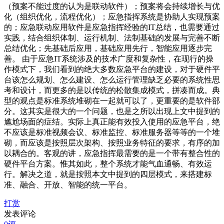
（预案不能过度的认为是联动软件）；预案将会持续增长与优
化（组织优化，流程优化）；应急指挥系统是协助人实现预案
的；应急联动应用软件是应急指挥经验的IT总结，也需要通过
实践，结合组织体制、运行机制、法制基础的发展与完善不断
总结优化；先基础后应用，基础应用先行，智能应用逐步完
善。 由于应急IT系统涉及的技术广度和复杂性，在现行的操
作模式下，我们看到的绝大多数应急平台的建设，对于硬件平
台该怎么规划、怎么建设、怎么运行管理缺乏必要的系统性思
考和设计，而更多的是以传统的松散集成模式，拼凑而成。典
型的观点是标准系统堆砌在一起就可以了，更重要的是软件部
分。这其实是很大的一个问题，也是之所以出现上文中提到的
尴尬场面的症结。实际上真正能有效投入使用的应急平台，绝
不应该是标准视频会议、标准监控、标准服务器等等的一个堆
砌，而应该是按照层次架构、按照业务特征的要求，有序的加
以耦合的。客观的讲，应急指挥最需要的是一个带有整合性的
硬件平台方案。惟其如此，整个系统才能气血通畅、有效运
行。解决之道，就是按照本文中提到的四层模式，来搭建标
准、融合、开放、智能的统一平台。
打赏
发表评论