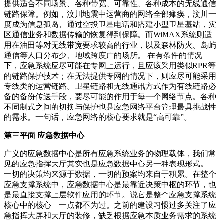
提供适合不同场景、各种带宽、可靠性、各种成本的无线通信
链路保障。例如，汶川地震中运营商的网络全部瘫痪，汶川一
度成为信息孤岛。通过空投卫星电话和搭建小型卫星基站，灾
区通信业务和数据传输的恢复得到保障。而WiMAX系统则适
用在油田等对无线带宽要求较高的行业，以及森林防火、岛屿
通信等人口分布少、地域跨度广的场所。 在有条件的情况
下，应急系统应尽可能在专网上运行，且应该采用类似RPR等
的链路保护技术；在无法提供专网的情况下，则应尽可能采用
专线类的运营链路。卫星链路和无线通讯方式作为有线链路必
备的备份传送手段，要尽可能的作用于每一个网络节点。各种
不同制式之间的切换与保护也是应急网络平台管理最具挑战性
的需求。一句话，应急网络的核心要求就是“高可靠”。
第三平面 应急数据中心
广义的应急数据中心是所有应急系统业务的物理载体，我们常
见的应急指挥大厅其实也是应急数据中心另一种表现形式。
一切的决策均来源于数据，一切的预案均来自于积累。在整个
应急支撑系统中，应急数据中心是最靠近决策中枢的环节，也
是最直接支撑上层软件应用的环节。说它是整个应急支撑系统
核心中的核心，一点都不为过。之前的建设习惯过多关注了应
急指挥大屏和大厅的装修，缺乏根据应急本质业务需求的系统