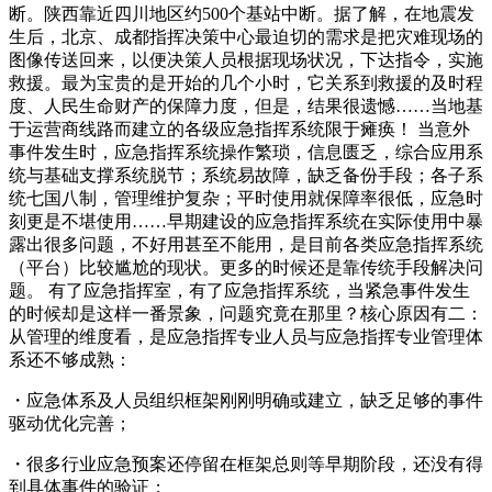
断。陕西靠近四川地区约500个基站中断。据了解，在地震发
生后，北京、成都指挥决策中心最迫切的需求是把灾难现场的
图像传送回来，以便决策人员根据现场状况，下达指令，实施
救援。最为宝贵的是开始的几个小时，它关系到救援的及时程
度、人民生命财产的保障力度，但是，结果很遗憾……当地基
于运营商线路而建立的各级应急指挥系统限于瘫痪！ 当意外
事件发生时，应急指挥系统操作繁琐，信息匮乏，综合应用系
统与基础支撑系统脱节；系统易故障，缺乏备份手段；各子系
统七国八制，管理维护复杂；平时使用就保障率很低，应急时
刻更是不堪使用……早期建设的应急指挥系统在实际使用中暴
露出很多问题，不好用甚至不能用，是目前各类应急指挥系统
（平台）比较尴尬的现状。更多的时候还是靠传统手段解决问
题。 有了应急指挥室，有了应急指挥系统，当紧急事件发生
的时候却是这样一番景象，问题究竟在那里？核心原因有二：
从管理的维度看，是应急指挥专业人员与应急指挥专业管理体
系还不够成熟：
・应急体系及人员组织框架刚刚明确或建立，缺乏足够的事件
驱动优化完善；
・很多行业应急预案还停留在框架总则等早期阶段，还没有得
到具体事件的验证；