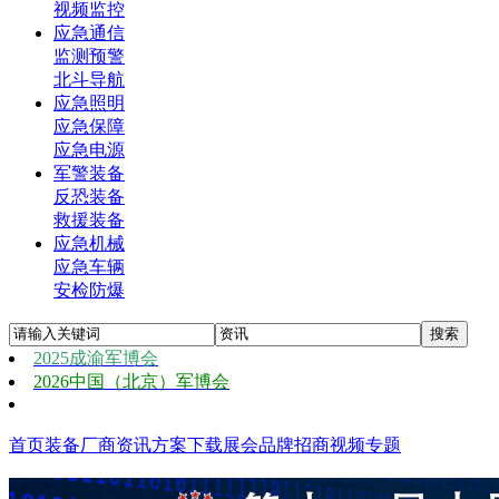
视频监控
应急通信
监测预警
北斗导航
应急照明
应急保障
应急电源
军警装备
反恐装备
救援装备
应急机械
应急车辆
安检防爆
2025成渝军博会
2026中国（北京）军博会
首页
装备
厂商
资讯
方案
下载
展会
品牌
招商
视频
专题