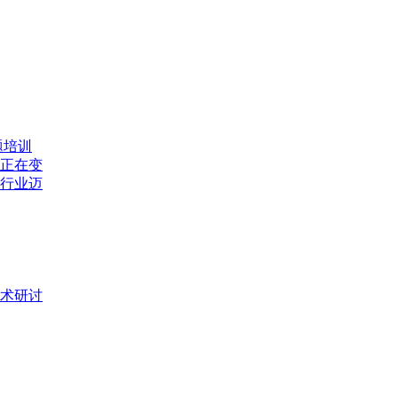
题培训
式正在变
，行业迈
术研讨