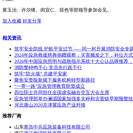
黄玉治、许尔锋、闵宜仁、琼色等部领导参加会见。
加入收藏
好友分享
相关资讯
筑牢安全防线 护航平安过节——同一村开展消防安全专
2024年应急救援慈善捐赠观察：灾害频发之下，补位方
2026年中国应急照明与疏散指示系统十大公认品牌推荐
消防警钟鸣于心 党员先行践于行
筑牢”防火墙” 共建平安家
聚焦安责险新规下服务机构转型新路径
“一带一路”应急管理教育联盟成立
四位院士共同担任全国虚实融合交互大会主席
应急管理部举办澜湄国家加强多灾种和灾害链早期预警技
河北唐山2020京津冀应急产业对接
推荐厂商
山东
青岛中兵应急装备科技有限公司