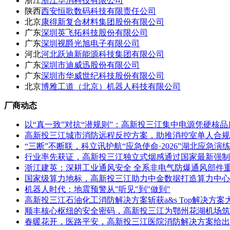
浙江
浙江华消科技有限公司
陕西
西安恒歌数码科技有限责任公司
北京
康得新复合材料集团股份有限公司
广东
深圳英飞拓科技股份有限公司
广东
深圳视爵光旭电子有限公司
河北
河北跃迪新能源科技集团有限公司
广东
深圳市迪威迅股份有限公司
广东
深圳市华威世纪科技股份有限公司
北京
博雅工道（北京）机器人科技有限公司
厂商动态
以“真一致”对抗“潜规则”：高新投三江集中电源凭硬核
高新投三江城市消防远程反控方案，助推消控室单人合规
“三断”不断联，科立讯护航“应急使命·2026”湖北应急演
行业率先获证，高新投三江独立式烟感通过国家最新强制
浙江建英：深耕工业通风安全 全系非电气防爆通风部件
国家级算力地标，高新投三江助力中金数据打造算力中心
机器人时代：地震预警从"听见"到"做到"
高新投三江石油化工消防解决方案斩获a&s Top解决方案
顺丰核心枢纽的安全密码，高新投三江为鄂州花湖机场筑
春暖花开，医路平安，高新投三江医院消防解决方案给出