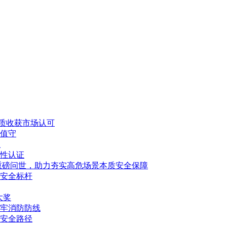
品质收获市场认可
值守
练
性认证
重磅问世，助力夯实高危场景本质安全保障
安全标杆
大奖
牢消防防线
安全路径