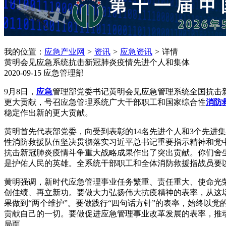
我的位置：
应急产业网
>
资讯
>
应急资讯
>
详情
黄明会见应急系统抗击新冠肺炎疫情先进个人和集体
2020-09-15
应急管理部
9月8日，
应急
管理部党委书记黄明会见应急管理系统全国抗击
更大贡献，号召应急管理系统广大干部职工和国家综合性
消防
稳定作出新的更大贡献。
黄明首先代表部党委，向受到表彰的14名先进个人和3个先进
性消防救援队伍坚决贯彻落实习近平总书记重要指示精神和党
抗击新冠肺炎疫情斗争重大战略成果作出了突出贡献。你们舍
是护佑人民的英雄。全系统干部职工和全体消防救援指战员要
黄明强调，新时代应急管理事业任务繁重、责任重大、使命光
创佳绩、再立新功。要做大力弘扬伟大抗疫精神的表率，从这场
果做到“两个维护”。要做践行“四句话方针”的表率，始终以
贡献自己的一切。要做促进应急管理事业改革发展的表率，推
局面。