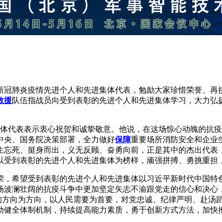
新冠肺炎疫情先进个人和先进集体代表，勉励大家珍惜荣誉、再
救援
队伍指战员向受到表彰的先进个人和先进集体学习，大力弘
集体代表表示衷心祝贺和诚挚敬意。他说，在这场惊心动魄的抗
中央、国务院决策部署，全力做好
保障
重要场所消防安全和企业
生忘死、挺身而出，义无反顾、奋勇向前，正是其中的杰出代表
以受到表彰的先进个人和先进集体为榜样，顽强拼搏、勇挑重担
荣，希望受到表彰的先进个人和先进集体以习近平新时代中国特
波澜壮阔的抗疫斗争中更加坚定矢志不渝跟党走的信心和决心，增
党的方向为方向，以人民需要为首要，对党忠诚、纪律严明、赴汤
动健全体制机制，持续提高能力素质，勇于创新方式方法，加快