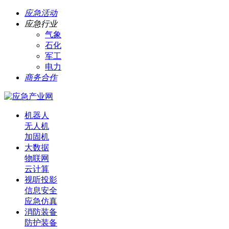
应急活动
应急行业
气象
石化
军工
电力
商务合作
机器人
无人机
加固机
大数据
物联网
云计算
视听投影
信息安全
应急仿真
消防装备
防护装备