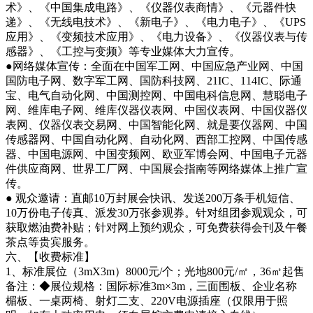
术》、《中国集成电路》、《仪器仪表商情》、《元器件快
递》、《无线电技术》、《新电子》、《电力电子》、《UPS
应用》、《变频技术应用》、《电力设备》、《仪器仪表与传
感器》、《工控与变频》等专业媒体大力宣传。
●网络媒体宣传：全面在中国军工网、中国应急产业网、中国
国防电子网、数字军工网、国防科技网、21IC、114IC、际通
宝、电气自动化网、中国测控网、中国电科信息网、慧聪电子
网、维库电子网、维库仪器仪表网、中国仪表网、中国仪器仪
表网、仪器仪表交易网、中国智能化网、就是要仪器网、中国
传感器网、中国自动化网、自动化网、西部工控网、中国传感
器、中国电源网、中国变频网、欧亚军博会网、中国电子元器
件供应商网、世界工厂网、中国展会指南等网络媒体上推广宣
传。
● 观众邀请：直邮10万封展会快讯、发送200万条手机短信、
10万份电子传真、派发30万张参观券。针对组团参观观众，可
获取燃油费补贴；针对网上预约观众，可免费获得会刊及午餐
茶点等贵宾服务。
六、【收费标准】
1、标准展位（3mX3m）8000元/个；光地800元/㎡，36㎡起售
备注：◆展位规格：国际标准3m×3m，三面围板、企业名称
楣板、一桌两椅、射灯二支、220V电源插座（仅限用于照