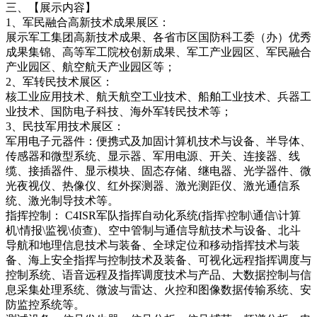
三、【展示内容】
1、军民融合高新技术成果展区：
展示军工集团高新技术成果、各省市区国防科工委（办）优秀
成果集锦、高等军工院校创新成果、军工产业园区、军民融合
产业园区、航空航天产业园区等；
2、军转民技术展区：
核工业应用技术、航天航空工业技术、船舶工业技术、兵器工
业技术、国防电子科技、海外军转民技术等；
3、民技军用技术展区：
军用电子元器件：便携式及加固计算机技术与设备、半导体、
传感器和微型系统、显示器、军用电源、开关、连接器、线
缆、接插器件、显示模块、固态存储、继电器、光学器件、微
光夜视仪、热像仪、红外探测器、激光测距仪、激光通信系
统、激光制导技术等。
指挥控制： C4ISR军队指挥自动化系统(指挥\控制\通信\计算
机\情报\监视\侦查)、空中管制与通信导航技术与设备、北斗
导航和地理信息技术与装备、全球定位和移动指挥技术与装
备、海上安全指挥与控制技术及装备、可视化远程指挥调度与
控制系统、语音远程及指挥调度技术与产品、大数据控制与信
息采集处理系统、微波与雷达、火控和图像数据传输系统、安
防监控系统等。