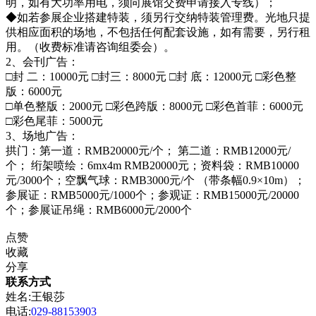
明，如有大功率用电，须向展馆交费申请接入专线）；
◆如若参展企业搭建特装，须另行交纳特装管理费。光地只提
供相应面积的场地，不包括任何配套设施，如有需要，另行租
用。（收费标准请咨询组委会）。
2、会刊广告：
□封 二：10000元 □封三：8000元 □封 底：12000元 □彩色整
版：6000元
□单色整版：2000元 □彩色跨版：8000元 □彩色首菲：6000元
□彩色尾菲：5000元
3、场地广告：
拱门：第一道：RMB20000元/个； 第二道：RMB12000元/
个； 绗架喷绘：6mx4m RMB20000元；资料袋：RMB10000
元/3000个；空飘气球：RMB3000元/个 （带条幅0.9×10m）；
参展证：RMB5000元/1000个；参观证：RMB15000元/20000
个；参展证吊绳：RMB6000元/2000个
点赞
收藏
分享
联系方式
姓名:王银莎
电话:
029-88153903