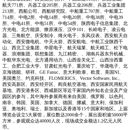
航天771所、兵器工业205所、兵器工业206所、兵器工业集团
213所、西船公司、西船研究院、中船重工707所、中船重工
714所、中电2所、中电14所、中电20所、中电38所、中电39
所、中电41所、中电51所、中电54所、陕西电子信息集团、北
方光电、北方能源、燎原液压、汉中101、长岭电子、凌云电
器、三角航空、庆安制冷、烽火电子、东风仪表、西安航天自
动化、西安微电机、中天火箭、西安航电、中航工业陕西千
山、西北工业集团、华星电子、航天瑞莱、航天精工、松下电
器、浪潮集团、联想集团、九江精密、、湖南兵器东升机械、
中航华东光电、北方通用动力、山西壶关化工、山西汾西重
工、合肥工业大学、甘肃虹光电子、重庆哈丁、华晟电子、北
京海德能、研祥、GE Fanuc、意大利欧泰、欧度、美国NI、
美国奥兰、约克科技、FLOMERICS、Vector Software, Inc.、
西安高新区、西安经开区、阎良航空基地、西安国家民用航天
基地、西安港务区、西咸新区等近千家国内外知名企业及产业
园区的参与，其中海外参展商有来自美国、俄罗斯、以色列、
南非、韩国、英国、加拿大、德国、挪威、意大利、保加利
亚、奥地利、瑞士、新加坡以及香港等15个国家和地区。上届
博览会设立5大展馆，展位数达2000余个，展出面积逾50000平
方米，参观观众达40000人次，现场成交金额达1.2亿元人民
币。