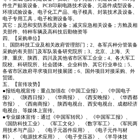
件生产贴装设备、PCB印刷电路技术设备、元器件成型设备、
环境试验设备、电子化工产品、电子模具、封装技术及设备、
电子专用工具，电子检测设备等。
其它：反恐和安防系统及设备；减灾应急相关设备；方舱及相
关部件、特种车辆及高科技后勤物资等
四、【采购单位】
1、国防科技工业及相关政府管理部门；2、各军兵种分管装备
采购的有关部门及军队装备研究院所；3、北京、上海、天
津、重庆、陕西、四川及其他省市区军工企业；4、各大军工
院校、科研院所、社会团体、企业科协、其它行业单位；5、
各省市区政府寻求项目对接展团；6、国外项目对接采购、外
贸团。
五、【宣传攻势】
●报纸电视宣传：重点加强在《中国工业报》、《中国电子
报》、《陕西日报》、《华商报》、《西安晚报》、《华西都
市报》、《西南商报》、陕西电视台、西安电视台、成都经济
电视台、等媒体上宣传。
●专业媒体宣传：通过《中国军转民》、《中国军工报》、
《国防科技工业》、《军工文化》、《数字军工》、《军民两
用技术与产品》、《电子元器件应用》、《电子元件与材
料》、《电源技术应用》、《电子变压器》、《半导体技