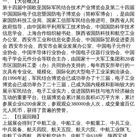
一、【大会概况】
第十四届中国欧亚国际军民结合技术产业博览会及第二十四届
中国国际电子信息暨国防电子博览会（简称军博会），是由国
家国防科技工业局、国家工信部军民结合推进司、陕西省人民
政府指导，由中国和平利用军工技术协会、中国国防科学技术
信息学会、上海合作组织秘书处、陕西省国防科技和航空工业
办公室、西安市工业和信息化委员会、中国国际贸易促进委员
会 西安市分会、西安市会展业发展办公室、中国电子元件行
业协会、中国半导体行业协会、中国电子仪器行业协会、中国
电子学会元件分会等联合主办，由国家十一大军工集团和28省
市区国防科工委（办）共同协办支持的，每年西安所举行的一
次具有专业化、规模化、国际化的大型电子工业采购洽谈会。
自1996年起，军民结合博览会已成功举办了十三届，电子工业
博览会已成功举办了二十三届，已成为国内规模和影响较大的
展示军民结合、电子工业实力，促进国防科技与地方经济融合
互动的重要平台。往届博览会累计展出面积45万平方米，累计
参展企业6200余家次，参观观众380000余人次，成交量逾百亿
元人民币，获得了普遍的赞誉。
二、【往届回顾】
上届展会得到了中航工业、中船工业、中船重工、中兵工业、
中兵装备、航天四院、航天五院、航天六院、中航工业陕飞、
中航工业西航、西安航空动力、中航工业618所、陕西宝成、