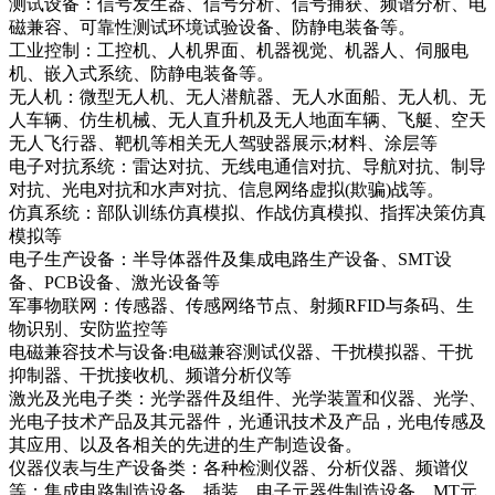
测试设备：信号发生器、信号分析、信号捕获、频谱分析、电
磁兼容、可靠性测试环境试验设备、防静电装备等。
工业控制：工控机、人机界面、机器视觉、机器人、伺服电
机、嵌入式系统、防静电装备等。
无人机：微型无人机、无人潜航器、无人水面船、无人机、无
人车辆、仿生机械、无人直升机及无人地面车辆、飞艇、空天
无人飞行器、靶机等相关无人驾驶器展示;材料、涂层等
电子对抗系统：雷达对抗、无线电通信对抗、导航对抗、制导
对抗、光电对抗和水声对抗、信息网络虚拟(欺骗)战等。
仿真系统：部队训练仿真模拟、作战仿真模拟、指挥决策仿真
模拟等
电子生产设备：半导体器件及集成电路生产设备、SMT设
备、PCB设备、激光设备等
军事物联网：传感器、传感网络节点、射频RFID与条码、生
物识别、安防监控等
电磁兼容技术与设备:电磁兼容测试仪器、干扰模拟器、干扰
抑制器、干扰接收机、频谱分析仪等
激光及光电子类：光学器件及组件、光学装置和仪器、光学、
光电子技术产品及其元器件，光通讯技术及产品，光电传感及
其应用、以及各相关的先进的生产制造设备。
仪器仪表与生产设备类：各种检测仪器、分析仪器、频谱仪
等；集成电路制造设备、插装、电子元器件制造设备、MT元