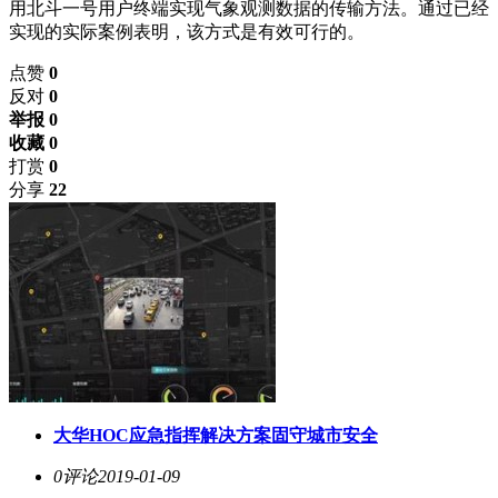
用北斗一号用户终端实现气象观测数据的传输方法。通过已经
实现的实际案例表明，该方式是有效可行的。
点赞
0
反对
0
举报 0
收藏 0
打赏
0
分享
22
大华HOC应急指挥解决方案固守城市安全
0评论
2019-01-09