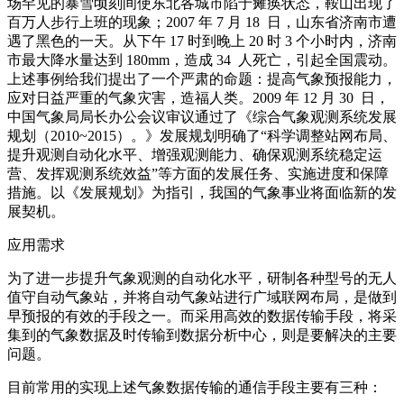
场罕见的暴雪顷刻间使东北各城市陷于瘫痪状态，鞍山出现了
百万人步行上班的现象；2007 年 7 月 18 日，山东省济南市遭
遇了黑色的一天。从下午 17 时到晚上 20 时 3 个小时内，济南
市最大降水量达到 180mm，造成 34 人死亡，引起全国震动。
上述事例给我们提出了一个严肃的命题：提高气象预报能力，
应对日益严重的气象灾害，造福人类。2009 年 12 月 30 日，
中国气象局局长办公会议审议通过了《综合气象观测系统发展
规划（2010~2015）。》发展规划明确了“科学调整站网布局、
提升观测自动化水平、增强观测能力、确保观测系统稳定运
营、发挥观测系统效益”等方面的发展任务、实施进度和保障
措施。以《发展规划》为指引，我国的气象事业将面临新的发
展契机。
应用需求
为了进一步提升气象观测的自动化水平，研制各种型号的无人
值守自动气象站，并将自动气象站进行广域联网布局，是做到
早预报的有效的手段之一。而采用高效的数据传输手段，将采
集到的气象数据及时传输到数据分析中心，则是要解决的主要
问题。
目前常用的实现上述气象数据传输的通信手段主要有三种：