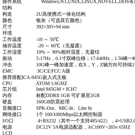
操作系统 Windows,NT,UNIX,LINUX,NOVELL,DO
结构
构造 2U高便携式一体化结构
颜色 银灰（可选其它颜色）
尺寸 392×305×94 mm
环境
工作温度 -10 ～ 50℃
储存温度 -20 ～ 60℃（无凝露）
工作湿度 10% ～ 90%相对湿度，无凝结
振动 5-17Hz，0.1寸双峰位移；17-640Hz，1.56峰
冲击 10G峰一峰加速度，在X，Y，Z轴方向可持续15
EMC 3C/CE/FCC A级
推荐搭配ICA-945G嵌入式主板
CPU ATOM 1.6GHZ
芯片组 Intel 945GM + ICH7
内存 标配DDRII 1GB 可扩展至2GB
硬盘 160GB防震处理
音频接口 SPK-Out、MIC-In、Line In
网络接口 1个 100/1000Mbps以太网控制器
I/O口 4×RS232（其中一个支持485/422），4×USB2.0
电源 DC12V 5A电源适配器，AC100V~265v 65HZ
LCD