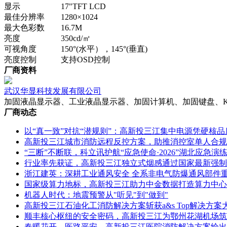
显示 17"TFT LCD
最佳分辨率 1280×1024
最大色彩数 16.7M
亮度 350cd/㎡
可视角度 150°(水平），145°(垂直)
亮度控制 支持OSD控制
厂商资料
武汉华显科技发展有限公司
加固液晶显示器、工业液晶显示器、加固计算机、加固键盘、
厂商动态
以“真一致”对抗“潜规则”：高新投三江集中电源凭硬核
高新投三江城市消防远程反控方案，助推消控室单人合规
“三断”不断联，科立讯护航“应急使命·2026”湖北应急演
行业率先获证，高新投三江独立式烟感通过国家最新强制
浙江建英：深耕工业通风安全 全系非电气防爆通风部件
国家级算力地标，高新投三江助力中金数据打造算力中心
机器人时代：地震预警从"听见"到"做到"
高新投三江石油化工消防解决方案斩获a&s Top解决方案
顺丰核心枢纽的安全密码，高新投三江为鄂州花湖机场筑
春暖花开，医路平安，高新投三江医院消防解决方案给出