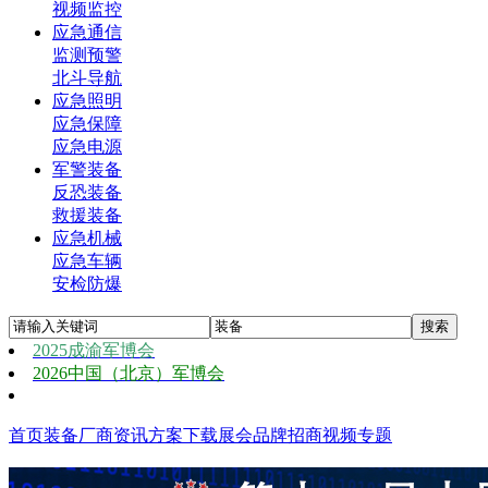
视频监控
应急通信
监测预警
北斗导航
应急照明
应急保障
应急电源
军警装备
反恐装备
救援装备
应急机械
应急车辆
安检防爆
2025成渝军博会
2026中国（北京）军博会
首页
装备
厂商
资讯
方案
下载
展会
品牌
招商
视频
专题