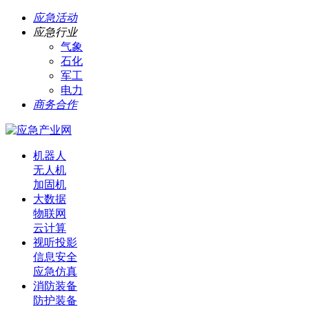
应急活动
应急行业
气象
石化
军工
电力
商务合作
机器人
无人机
加固机
大数据
物联网
云计算
视听投影
信息安全
应急仿真
消防装备
防护装备