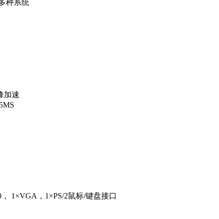
S等多种系统
一峰加速
MS
， 1×VGA，1×PS/2鼠标/键盘接口