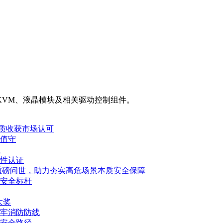
KVM、液晶模块及相关驱动控制组件。
品质收获市场认可
值守
练
性认证
重磅问世，助力夯实高危场景本质安全保障
安全标杆
大奖
牢消防防线
安全路径