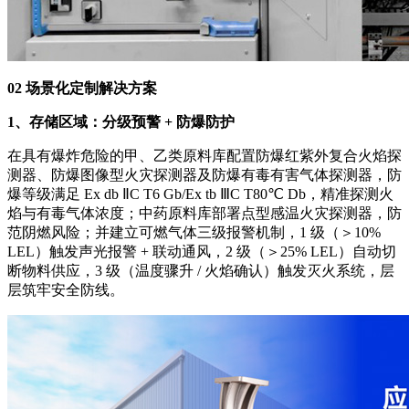
02 场景化定制解决方案
1、存储区域：分级预警 + 防爆防护
在具有爆炸危险的甲、乙类原料库配置防爆红紫外复合火焰探
测器、防爆图像型火灾探测器及防爆有毒有害气体探测器，防
爆等级满足 Ex db ⅡC T6 Gb/Ex tb ⅢC T80℃ Db，精准探测火
焰与有毒气体浓度；中药原料库部署点型感温火灾探测器，防
范阴燃风险；并建立可燃气体三级报警机制，1 级（＞10%
LEL）触发声光报警 + 联动通风，2 级（＞25% LEL）自动切
断物料供应，3 级（温度骤升 / 火焰确认）触发灭火系统，层
层筑牢安全防线。