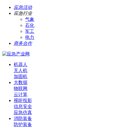
应急活动
应急行业
气象
石化
军工
电力
商务合作
机器人
无人机
加固机
大数据
物联网
云计算
视听投影
信息安全
应急仿真
消防装备
防护装备