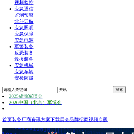
视频监控
应急通信
监测预警
北斗导航
应急照明
应急保障
应急电源
军警装备
反恐装备
救援装备
应急机械
应急车辆
安检防爆
2025成渝军博会
2026中国（北京）军博会
首页
装备
厂商
资讯
方案
下载
展会
品牌
招商
视频
专题