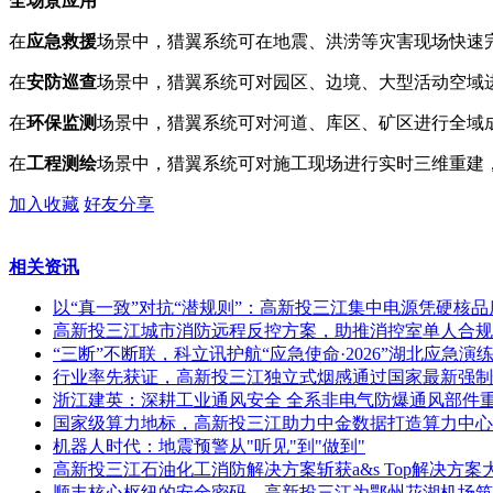
全场景应用
在
应急救援
场景中，猎翼系统可在地震、洪涝等灾害现场快速
在
安防巡查
场景中，猎翼系统可对园区、边境、大型活动空域
在
环保监测
场景中，猎翼系统可对河道、库区、矿区进行全域
在
工程测绘
场景中，猎翼系统可对施工现场进行实时三维重建
加入收藏
好友分享
相关资讯
以“真一致”对抗“潜规则”：高新投三江集中电源凭硬核品
高新投三江城市消防远程反控方案，助推消控室单人合规
“三断”不断联，科立讯护航“应急使命·2026”湖北应急演
行业率先获证，高新投三江独立式烟感通过国家最新强制
浙江建英：深耕工业通风安全 全系非电气防爆通风部件
国家级算力地标，高新投三江助力中金数据打造算力中心
机器人时代：地震预警从"听见"到"做到"
高新投三江石油化工消防解决方案斩获a&s Top解决方案
顺丰核心枢纽的安全密码，高新投三江为鄂州花湖机场筑