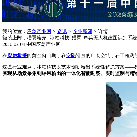
我的位置：
应急产业网
>
资讯
>
企业新闻
>
详情
轻装上阵，猎翼绘形 | 冰柏科技“猎翼”单兵无人机建图识别系
2026-02-04
中国应急产业网
在
应急
救援
的黄金窗口期，在
安防
巡查的广袤空域，在工程测绘
这些行业难点，冰柏科技以技术创新给出系统性解决方案——
实现从场景采集到结果输出的一体化智能勘察、实时监测与精