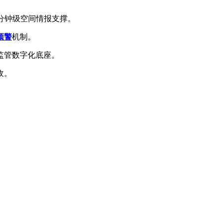
分钟级空间情报支撑。
预警
机制。
监管数字化底座。
收。